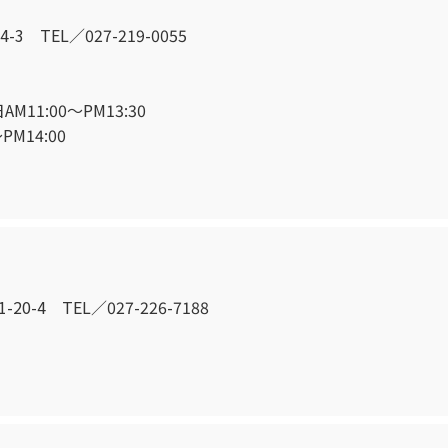
3 TEL／027-219-0055
1:00～PM13:30
4:00
0-4 TEL／027-226-7188