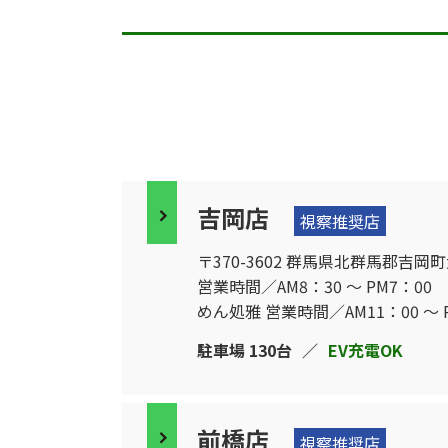
吉岡店
視察推奨店
〒370-3602 群馬県北群馬郡吉岡町大久
営業時間／AM8：30 〜 PM7：00
めん処雅 営業時間／AM11：00 〜 
駐車場 130台
／
EV充電OK
前橋店
視察推奨店