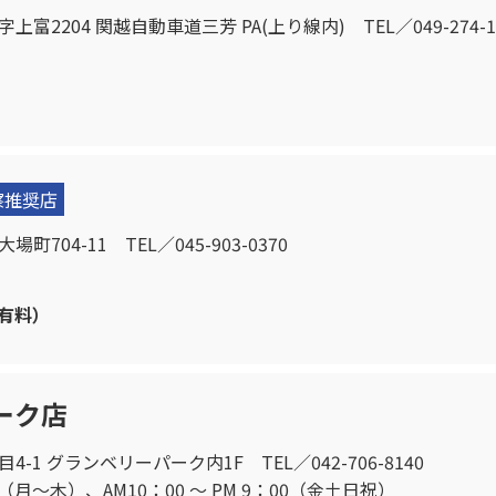
上富2204 関越自動車道三芳 PA(上り線内) TEL／049-274-1
察推奨店
町704-11 TEL／045-903-0370
降有料）
ーク店
4-1 グランベリーパーク内1F TEL／042-706-8140
0（月〜木）、AM10：00 〜 PM 9：00（金土日祝）