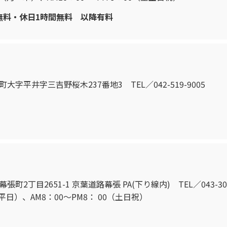
間無料・休日1時間無料 以降有料
町大字平井字三吉野桜木237番地3 TEL／042-519-9005
張町2丁目2651-1 京葉道路幕張 PA(下り線内) TEL／043-306
（平日）、AM8：00〜PM8： 00（土日祝）