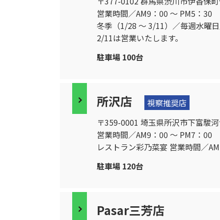
〒377-0102 群馬県渋川市伊香保町伊香
営業時間／AM9：00 〜 PM5：30
冬季（1/28 〜 3/11）／毎週水曜
2/11は営業いたします。
駐車場 100台
所沢店
視察推奨店
〒359-0001 埼玉県所沢市下富駿河台5
営業時間／AM9：00 〜 PM7：00
レストラン彩乃菜宴 営業時間／AM1
駐車場 120台
Pasar三芳店